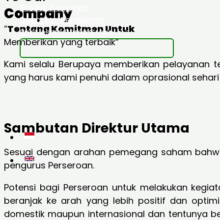
Produk & Layanan
Company
Dapatkan Penawaran
“
Tentang Komitmen Untuk
Bukit Asam Prima Group
Memberikan yang terbaik”
Kami selalu Berupaya memberikan pelayanan ter
yang harus kami penuhi dalam oprasional sehari 
Sambutan Direktur Utama
Sesuai dengan arahan pemegang saham bahwa lan
pengurus Perseroan.
Potensi bagi Perseroan untuk melakukan kegia
beranjak ke arah yang lebih positif dan opti
domestik maupun internasional dan tentunya b