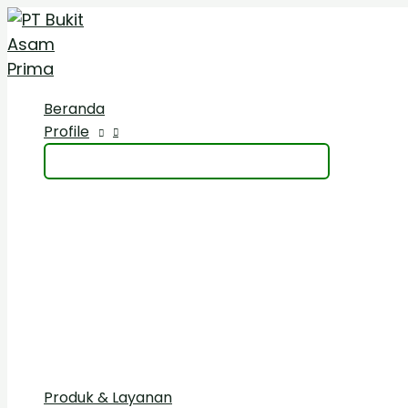
Skip
Search
to
for:
content
Beranda
Profile
Produk & Layanan